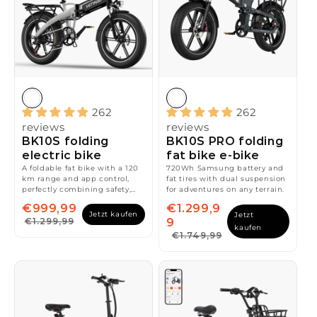
t
i
o
n
262
262
:
reviews
reviews
BK10S folding
BK10S PRO folding
electric bike
fat bike e-bike
A foldable fat bike with a 120
720Wh Samsung battery and
km range and app control,
fat tires with dual suspension
perfectly combining safety,
for adventures on any terrain.
compact design and off-road
€999,99
€1.299,9
capability.
Jetzt kaufen
Jetzt
€1.299,99
9
kaufen
€1.749,99