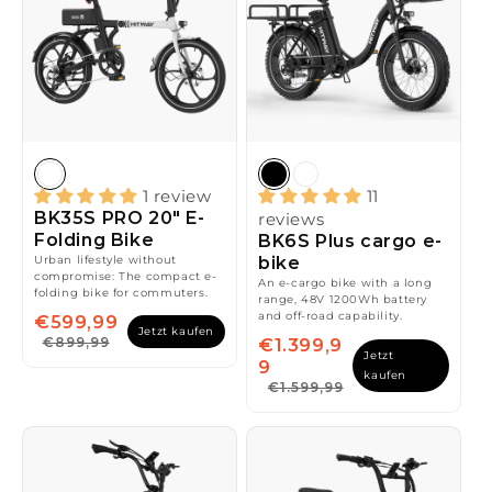
1 review
11
BK35S PRO 20" E-
reviews
Folding Bike
BK6S Plus cargo e-
Urban lifestyle without
bike
compromise: The compact e-
An e-cargo bike with a long
folding bike for commuters.
range, 48V 1200Wh battery
and off-road capability.
€599,99
Jetzt kaufen
€899,99
€1.399,9
Jetzt
9
kaufen
€1.599,99