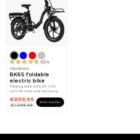
654
reviews
BK6S foldable
electric bike
Folding bike with 20 x 3.0
inch fat tires and low entry.
€899,99
Jetzt kaufen
€1.099,99