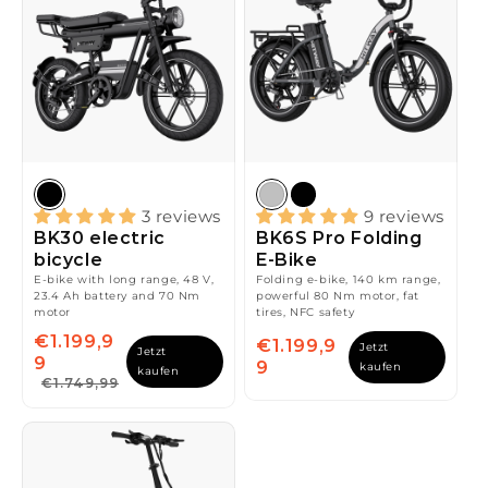
3 reviews
9 reviews
BK30 electric
BK6S Pro Folding
bicycle
E-Bike
E-bike with long range, 48 V,
Folding e-bike, 140 km range,
23.4 Ah battery and 70 Nm
powerful 80 Nm motor, fat
motor
tires, NFC safety
€1.199,9
€1.199,9
Jetzt
Jetzt
9
9
kaufen
kaufen
€1.749,99